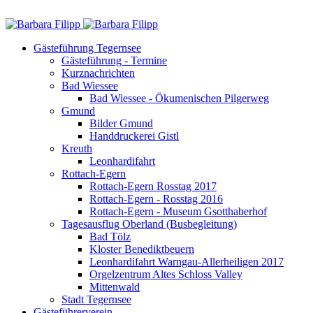
Gästeführung Tegernsee
Gästeführung - Termine
Kurznachrichten
Bad Wiessee
Bad Wiessee - Ökumenischen Pilgerweg
Gmund
Bilder Gmund
Handdruckerei Gistl
Kreuth
Leonhardifahrt
Rottach-Egern
Rottach-Egern Rosstag 2017
Rottach-Egern - Rosstag 2016
Rottach-Egern - Museum Gsotthaberhof
Tagesausflug Oberland (Busbegleitung)
Bad Tölz
Kloster Benediktbeuern
Leonhardifahrt Warngau-Allerheiligen 2017
Orgelzentrum Altes Schloss Valley
Mittenwald
Stadt Tegernsee
Gästeführerverein