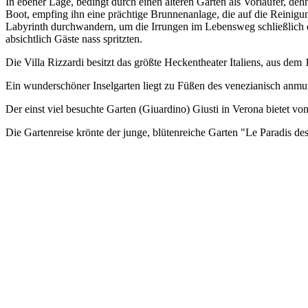
In ebener Lage, bedingt durch einen älteren Garten als Vorläufer, deh
Boot, empfing ihn eine prächtige Brunnenanlage, die auf die Reinigun
Labyrinth durchwandern, um die Irrungen im Lebensweg schließlich er
absichtlich Gäste nass spritzten.
Die Villa Rizzardi besitzt das größte Heckentheater Italiens, aus dem
Ein wunderschöner Inselgarten liegt zu Füßen des venezianisch anmut
Der einst viel besuchte Garten (Giuardino) Giusti in Verona bietet vo
Die Gartenreise krönte der junge, blütenreiche Garten "Le Paradis de