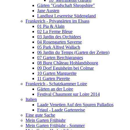
10_Merriments Garden
Gärten "Grafschaft Shropshire"
Jane Austen
Landlust Leserreise Südengland
Frankreich - Privatgärten im Elsass
01 Pia & Alain
02 La Ferme Bleue
03 Jardin des Orchidees
04 Rosengarten Saverne
05 Park Alfred Wallach
06 Jardin du Temps (Garten der Zeiten)
07 Garten Berchigranges
08 Burg Château Hohlandsbourg
09 Dorf Eguisheim bei Colmar
10 Garten Marguerite
11 Garten Pierette
Frankreich - Schatzkammer Loire
Gärten an der Loire
Festival Chaumont sur Loire 2014
Italien
Laade Venetien Auf den Spuren Palladios
Friaul - Laade Gartenreise
Eine gute Sache
Mein Garten Frühjahr
Mein Garten Frühjahr - Sommer