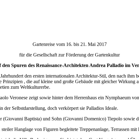
Gartenreise vom 16. bis 21. Mai 2017
für die Gesellschaft zur Förderung der Gartenkultur
 den Spuren des Renaissance-Architekten Andrea Palladio im Ve
 Jahrhundert den ersten internationalen Architektur-Stil, den nach ihm
 die Prinzipien , die auf kleine und große Gebäude mit gleicher Wirkun
tien zum Weltkulturerbe.
olo Veronese zeigt sowie hinter dem Herrenhaus ein Nymphaeum von Pal
 der Selbstdarstellung, doch verkörpert sie Palladios Ideale.
ater (Giovanni Baptista) und Sohn (Giovanni Domenico) Tiepolo sowie
n steiler Hanglage von Figuren begleitete Treppenanlage, Terrassen mit