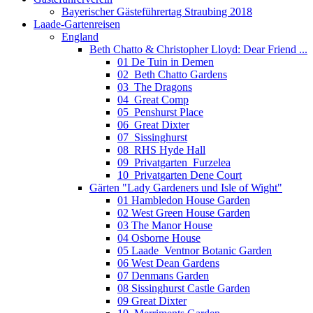
Bayerischer Gästeführertag Straubing 2018
Laade-Gartenreisen
England
Beth Chatto & Christopher Lloyd: Dear Friend ...
01 De Tuin in Demen
02_Beth Chatto Gardens
03_The Dragons
04_Great Comp
05_Penshurst Place
06_Great Dixter
07_Sissinghurst
08_RHS Hyde Hall
09_Privatgarten_Furzelea
10_Privatgarten Dene Court
Gärten "Lady Gardeners und Isle of Wight"
01 Hambledon House Garden
02 West Green House Garden
03 The Manor House
04 Osborne House
05 Laade_Ventnor Botanic Garden
06 West Dean Gardens
07 Denmans Garden
08 Sissinghurst Castle Garden
09 Great Dixter