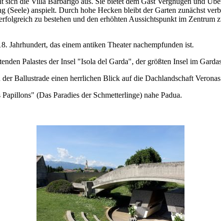
nt sich die Villa Barbarigo aus. Sie bietet dem Gast Vergnügen und Übe
g (Seele) anspielt. Durch hohe Hecken bleibt der Garten zunächst verbo
folgreich zu bestehen und den erhöhten Aussichtspunkt im Zentrum zu 
 18. Jahrhundert, das einem antiken Theater nachempfunden ist.
enden Palastes der Insel "Isola del Garda", der größten Insel im Gard
n der Ballustrade einen herrlichen Blick auf die Dachlandschaft Veronas.
s Papillons" (Das Paradies der Schmetterlinge) nahe Padua.