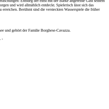
rraschungen: Entstieg der einst mit der Barke angereiste Gast seinem
rgen und wird allmählich entdeckt. Spielerisch lässt sich das
erreichen. Berühmt sind die versteckten Wasserspiele die früher
asee und gehört der Familie Borghese-Cavazza.
 -