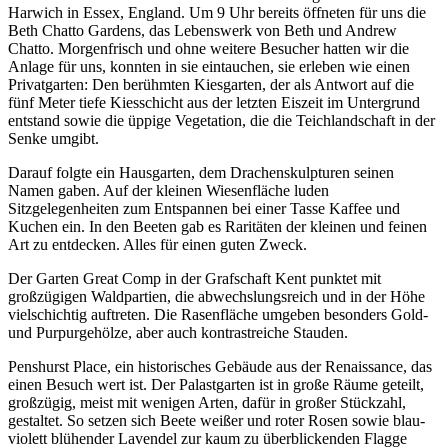
Harwich in Essex, England. Um 9 Uhr bereits öffneten für uns die
Beth Chatto Gardens, das Lebenswerk von Beth und Andrew
Chatto. Morgenfrisch und ohne weitere Besucher hatten wir die
Anlage für uns, konnten in sie eintauchen, sie erleben wie einen
Privatgarten: Den berühmten Kiesgarten, der als Antwort auf die
fünf Meter tiefe Kiesschicht aus der letzten Eiszeit im Untergrund
entstand sowie die üppige Vegetation, die die Teichlandschaft in der
Senke umgibt.
Darauf folgte ein Hausgarten, dem Drachenskulpturen seinen
Namen gaben. Auf der kleinen Wiesenfläche luden
Sitzgelegenheiten zum Entspannen bei einer Tasse Kaffee und
Kuchen ein. In den Beeten gab es Raritäten der kleinen und feinen
Art zu entdecken. Alles für einen guten Zweck.
Der Garten Great Comp in der Grafschaft Kent punktet mit
großzügigen Waldpartien, die abwechslungsreich und in der Höhe
vielschichtig auftreten. Die Rasenfläche umgeben besonders Gold-
und Purpurgehölze, aber auch kontrastreiche Stauden.
Penshurst Place, ein historisches Gebäude aus der Renaissance, das
einen Besuch wert ist. Der Palastgarten ist in große Räume geteilt,
großzügig, meist mit wenigen Arten, dafür in großer Stückzahl,
gestaltet. So setzen sich Beete weißer und roter Rosen sowie blau-
violett blühender Lavendel zur kaum zu überblickenden Flagge