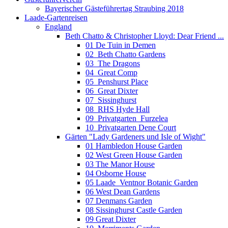
Bayerischer Gästeführertag Straubing 2018
Laade-Gartenreisen
England
Beth Chatto & Christopher Lloyd: Dear Friend ...
01 De Tuin in Demen
02_Beth Chatto Gardens
03_The Dragons
04_Great Comp
05_Penshurst Place
06_Great Dixter
07_Sissinghurst
08_RHS Hyde Hall
09_Privatgarten_Furzelea
10_Privatgarten Dene Court
Gärten "Lady Gardeners und Isle of Wight"
01 Hambledon House Garden
02 West Green House Garden
03 The Manor House
04 Osborne House
05 Laade_Ventnor Botanic Garden
06 West Dean Gardens
07 Denmans Garden
08 Sissinghurst Castle Garden
09 Great Dixter