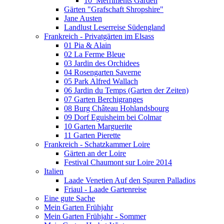
10_Merriments Garden
Gärten "Grafschaft Shropshire"
Jane Austen
Landlust Leserreise Südengland
Frankreich - Privatgärten im Elsass
01 Pia & Alain
02 La Ferme Bleue
03 Jardin des Orchidees
04 Rosengarten Saverne
05 Park Alfred Wallach
06 Jardin du Temps (Garten der Zeiten)
07 Garten Berchigranges
08 Burg Château Hohlandsbourg
09 Dorf Eguisheim bei Colmar
10 Garten Marguerite
11 Garten Pierette
Frankreich - Schatzkammer Loire
Gärten an der Loire
Festival Chaumont sur Loire 2014
Italien
Laade Venetien Auf den Spuren Palladios
Friaul - Laade Gartenreise
Eine gute Sache
Mein Garten Frühjahr
Mein Garten Frühjahr - Sommer