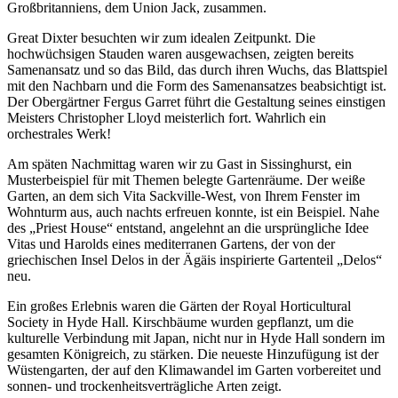
Großbritanniens, dem Union Jack, zusammen.
Great Dixter besuchten wir zum idealen Zeitpunkt. Die
hochwüchsigen Stauden waren ausgewachsen, zeigten bereits
Samenansatz und so das Bild, das durch ihren Wuchs, das Blattspiel
mit den Nachbarn und die Form des Samenansatzes beabsichtigt ist.
Der Obergärtner Fergus Garret führt die Gestaltung seines einstigen
Meisters Christopher Lloyd meisterlich fort. Wahrlich ein
orchestrales Werk!
Am späten Nachmittag waren wir zu Gast in Sissinghurst, ein
Musterbeispiel für mit Themen belegte Gartenräume. Der weiße
Garten, an dem sich Vita Sackville-West, von Ihrem Fenster im
Wohnturm aus, auch nachts erfreuen konnte, ist ein Beispiel. Nahe
des „Priest House“ entstand, angelehnt an die ursprüngliche Idee
Vitas und Harolds eines mediterranen Gartens, der von der
griechischen Insel Delos in der Ägäis inspirierte Gartenteil „Delos“
neu.
Ein großes Erlebnis waren die Gärten der Royal Horticultural
Society in Hyde Hall. Kirschbäume wurden gepflanzt, um die
kulturelle Verbindung mit Japan, nicht nur in Hyde Hall sondern im
gesamten Königreich, zu stärken. Die neueste Hinzufügung ist der
Wüstengarten, der auf den Klimawandel im Garten vorbereitet und
sonnen- und trockenheitsverträgliche Arten zeigt.