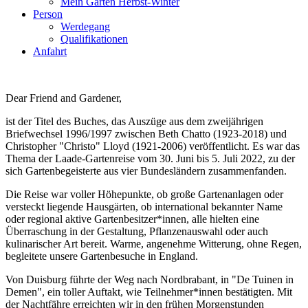
Mein Garten Herbst-Winter
Person
Werdegang
Qualifikationen
Anfahrt
Dear Friend and Gardener,
ist der Titel des Buches, das Auszüge aus dem zweijährigen
Briefwechsel 1996/1997 zwischen Beth Chatto (1923-2018) und
Christopher "Christo" Lloyd (1921-2006) veröffentlicht. Es war das
Thema der Laade-Gartenreise vom 30. Juni bis 5. Juli 2022, zu der
sich Gartenbegeisterte aus vier Bundesländern zusammenfanden.
Die Reise war voller Höhepunkte, ob große Gartenanlagen oder
versteckt liegende Hausgärten, ob international bekannter Name
oder regional aktive Gartenbesitzer*innen, alle hielten eine
Überraschung in der Gestaltung, Pflanzenauswahl oder auch
kulinarischer Art bereit. Warme, angenehme Witterung, ohne Regen,
begleitete unsere Gartenbesuche in England.
Von Duisburg führte der Weg nach Nordbrabant, in "De Tuinen in
Demen", ein toller Auftakt, wie Teilnehmer*innen bestätigten. Mit
der Nachtfähre erreichten wir in den frühen Morgenstunden