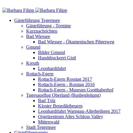
Gästeführung Tegernsee
Gästeführung - Termine
Kurznachrichten
Bad Wiessee
Bad Wiessee - Ökumenischen Pilgerweg
Gmund
Bilder Gmund
Handdruckerei Gistl
Kreuth
Leonhardifahrt
Rottach-Egern
Rottach-Egern Rosstag 2017
Rottach-Egern - Rosstag 2016
Rottach-Egern - Museum Gsotthaberhof
Tagesausflug Oberland (Busbegleitung)
Bad Tölz
Kloster Benediktbeuern
Leonhardifahrt Warngau-Allerheiligen 2017
Orgelzentrum Altes Schloss Valley
Mittenwald
Stadt Tegernsee
Gästeführerverein